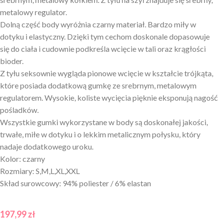
metalowy regulator.
Dolną część body wyróżnia czarny materiał. Bardzo miły w
dotyku i elastyczny. Dzięki tym cechom doskonale dopasowuje
się do ciała i cudownie podkreśla wcięcie w tali oraz krągłości
bioder.
Z tyłu seksownie wygląda pionowe wcięcie w kształcie trójkąta,
które posiada dodatkową gumkę ze srebrnym, metalowym
regulatorem. Wysokie, koliste wycięcia pięknie eksponują nagość
pośladków.
Wszystkie gumki wykorzystane w body są doskonałej jakości,
trwałe, miłe w dotyku i o lekkim metalicznym połysku, który
nadaje dodatkowego uroku.
Kolor: czarny
Rozmiary: S,M,L,XL,XXL
Skład surowcowy: 94% poliester / 6% elastan
197,99
zł