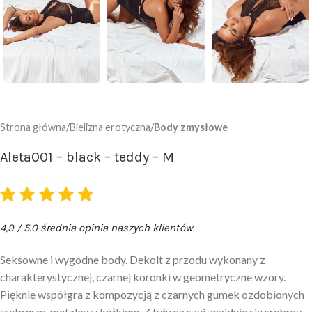
Strona główna
Bielizna erotyczna
Body zmysłowe
Aleta001 – black – teddy – M
4,9 / 5.0 średnia opinia naszych klientów
Seksowne i wygodne body. Dekolt z przodu wykonany z
charakterystycznej, czarnej koronki w geometryczne wzory.
Pięknie współgra z kompozycją z czarnych gumek ozdobionych
srebrnym, metalowy kółkiem. Z tyłu na szyi znajduje się srebrny,