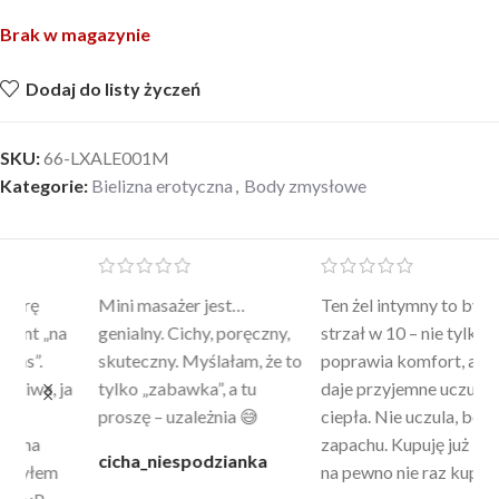
Brak w magazynie
Dodaj do listy życzeń
SKU:
66-LXALE001M
Kategorie:
Bielizna erotyczna
,
Body zmysłowe
Mini masażer jest…
Ten żel intymny to był
Po
a
genialny. Cichy, poręczny,
strzał w 10 – nie tylko
to
skuteczny. Myślałam, że to
poprawia komfort, ale też
wy
a
tylko „zabawka”, a tu
daje przyjemne uczucie
bu
proszę – uzależnia 😅
ciepła. Nie uczula, bez
po
zapachu. Kupuję już 3 raz i
cicha_niespodzianka
@k
na pewno nie raz kupie