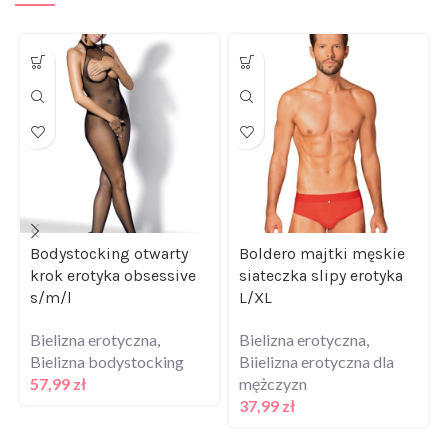
Bodystocking otwarty
Boldero majtki męskie
krok erotyka obsessive
siateczka slipy erotyka
s/m/l
L/XL
Bielizna erotyczna
,
Bielizna erotyczna
,
Bielizna bodystocking
Biielizna erotyczna dla
57,99
zł
mężczyzn
37,99
zł