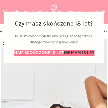
Wszystkie przesyłki pakujemy w dyskretne opakowanie, aby nikt nie
dowiedział się, co zamawiasz.
Czy masz skończone 18 lat?
0
MENU
0,00
Z
Musisz być pełnoletni aby przeglądać tę stronę,
dlatego zweryfikuj swój wiek.
SOLD
OUT
MAM SKOŃCZONE 18 LAT
NIE MAM 18 LAT