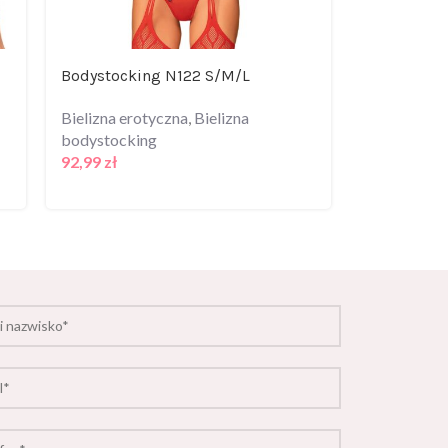
Bodystocking N122 S/M/L
Bielizna er
bodystocki
Bielizna erotyczna
,
Bielizna
bodystocking
Bielizna er
92,99
zł
bodystocki
95,99
zł