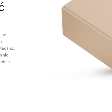
ć
lne
h
wiedzieć,
m nie
odnie,