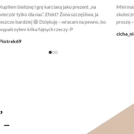
Po prostu WOW! Szlafrok to sztos – lekki, chłodny, a
Kupiłam 
wygląda jak z luksusowego butiku. Noszę
świetny 
codziennie po kąpieli z mężem.
śmiechu,
moment
@karolina_dream
Monia
,
 –