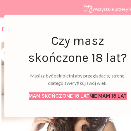
Wszystkie przesyłk
HOME
SKLEP
A
Czy masz
SOLD
skończone 18 lat?
OUT
Musisz być pełnoletni aby przeglądać tę stronę,
dlatego zweryfikuj swój wiek.
MAM SKOŃCZONE 18 LAT
NIE MAM 18 LAT