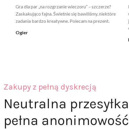
Ten żel intymny to był strzał w 10 – nie tylko
poprawia komfort, ale też daje przyjemne uczucie
ciepła. Nie uczula, bez zapachu. Kupuję już 3 raz i na
pewno nie raz kupie
klaudia_xx
Zakupy z pełną dyskrecją
Neutralna przesyłka
pełna anonimowość