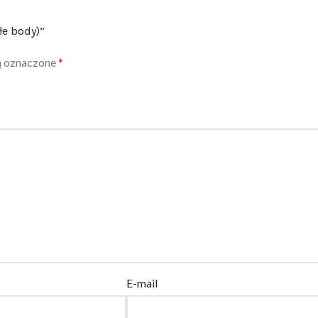
łe body)”
ą oznaczone
*
E-mail