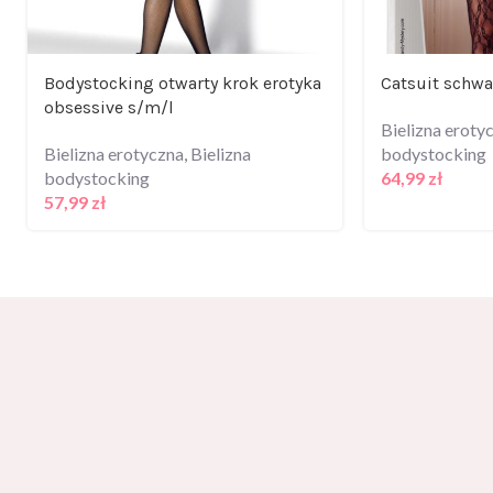
Bodystocking otwarty krok erotyka
Catsuit schw
obsessive s/m/l
Bielizna eroty
Bielizna erotyczna
,
Bielizna
bodystocking
bodystocking
64,99
zł
57,99
zł