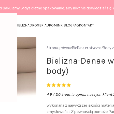
i pakujemy w dyskretne opakowanie, aby nikt nie dowiedział się,
KCESORIA
BIELIZNA
DROGERIA
UPOMINKI
BLOG
FAQ
KONTAKT
Strona główna
Bielizna erotyczna
Body 
Bielizna-Danae w
body)
4,9 / 5.0 średnia opinia naszych klient
wykonana z najwyższej jakości materia
zmysłowości. Z pewnością pomoże Pańs