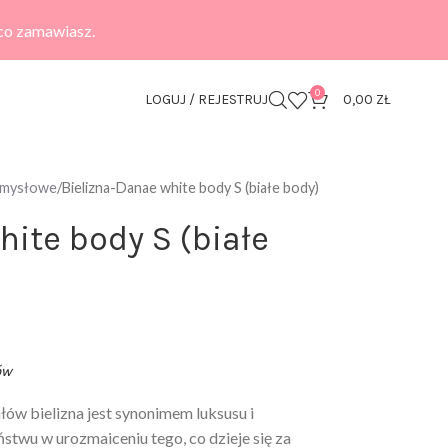
 co zamawiasz.
0
LOGUJ / REJESTRUJ
0,00
ZŁ
zmysłowe
Bielizna-Danae white body S (białe body)
hite body S (białe
ów
łów bielizna jest synonimem luksusu i
twu w urozmaiceniu tego, co dzieje się za