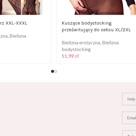
arz XXL-XXXL
Kuszące bodystocking
prześwitujący do seksu XL/2XL
czna
,
Bielizna
Bielizna erotyczna
,
Bielizna
bodystocking
51,99
zł