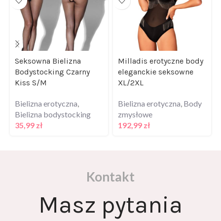
Seksowna Bielizna
Milladis erotyczne body
Bodystocking Czarny
eleganckie seksowne
Kiss S/M
XL/2XL
Bielizna erotyczna
,
Bielizna erotyczna
,
Body
Bielizna bodystocking
zmysłowe
35,99
zł
192,99
zł
Kontakt
Masz pytania
odnośnie oferty?