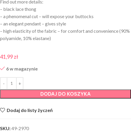
Find out more details:
– black lace thong
– a phenomenal cut – will expose your buttocks
– an elegant pendant – gives style
– high elasticity of the fabric – for comfort and convenience (90%
polyamide, 10% elastane)
41,99
zł
6 w magazynie
DODAJ DO KOSZYKA
Dodaj do listy życzeń
SKU:
49-2970