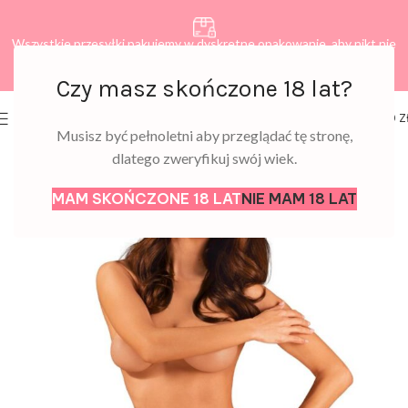
Wszystkie przesyłki pakujemy w dyskretne opakowanie, aby nikt nie
dowiedział się, co zamawiasz.
Czy masz skończone 18 lat?
0
MENU
0,00
Z
Musisz być pełnoletni aby przeglądać tę stronę,
dlatego zweryfikuj swój wiek.
MAM SKOŃCZONE 18 LAT
NIE MAM 18 LAT