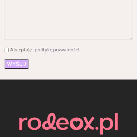
Akceptuję
politykę prywatności