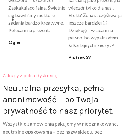
a
genialny. Cichy, poręczny,
strzał w 10 – nie tylko
to
skuteczny. Myślałam, że to
poprawia komfort, ale też
wy
a
tylko „zabawka”, a tu
daje przyjemne uczucie
bu
proszę – uzależnia 😅
ciepła. Nie uczula, bez
po
zapachu. Kupuję już 3 raz i
cicha_niespodzianka
@k
na pewno nie raz kupie
klaudia_xx
Zakupy z pełną dyskrecją
Neutralna przesyłka, pełna
anonimowość – bo Twoja
prywatność to nasz priorytet.
Wszystkie zamówienia pakujemy w nieoznakowane,
neutralne opakowania – bez nazw sklepu, bez
logotypów i bez żadnych informacji o zawartości.