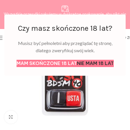
Wszystkie przesyłki pakujemy w dyskretne opakowanie, aby nikt nie
dowiedział się, co zamawiasz.
Czy masz skończone 18 lat?
0
MENU
0,00
Z
Musisz być pełnoletni aby przeglądać tę stronę,
dlatego zweryfikuj swój wiek.
MAM SKOŃCZONE 18 LAT
NIE MAM 18 LAT
Click to enlarge