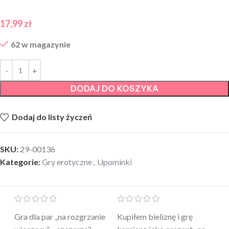
17,99
zł
62 w magazynie
DODAJ DO KOSZYKA
Dodaj do listy życzeń
SKU:
29-00136
Kategorie:
Gry erotyczne
,
Upominki
Mini masażer jest…
Ten żel intymny to był
Po