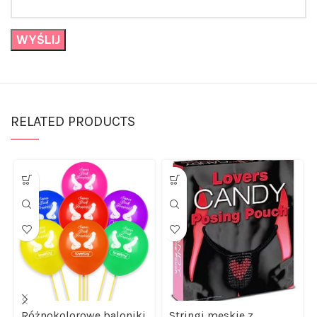
RELATED PRODUCTS
Różnokolorowe baloniki
Stringi męskie z
na imprezę świetny
koralików cukierków