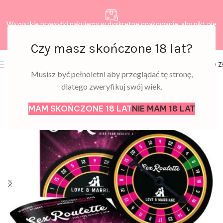
Wszystkie przesyłki pakujemy w dyskretne opakowanie, aby nikt nie
dowiedział się, co zamawiasz.
Czy masz skończone 18 lat?
0
MENU
0,00
Z
Musisz być pełnoletni aby przeglądać tę stronę,
dlatego zweryfikuj swój wiek.
MAM SKOŃCZONE 18 LAT
NIE MAM 18 LAT