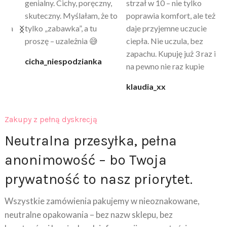
a
genialny. Cichy, poręczny,
strzał w 10 – nie tylko
to
skuteczny. Myślałam, że to
poprawia komfort, ale też
wy
a
tylko „zabawka”, a tu
daje przyjemne uczucie
bu
proszę – uzależnia 😅
ciepła. Nie uczula, bez
po
zapachu. Kupuję już 3 raz i
cicha_niespodzianka
@k
na pewno nie raz kupie
klaudia_xx
Zakupy z pełną dyskrecją
Neutralna przesyłka, pełna
anonimowość – bo Twoja
prywatność to nasz priorytet.
Wszystkie zamówienia pakujemy w nieoznakowane,
neutralne opakowania – bez nazw sklepu, bez
logotypów i bez żadnych informacji o zawartości.