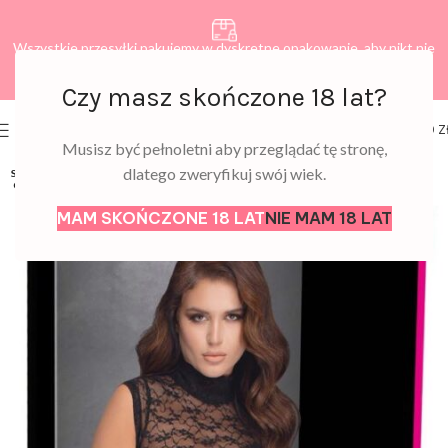
Wszystkie przesyłki pakujemy w dyskretne opakowanie, aby nikt nie
dowiedział się, co zamawiasz.
Czy masz skończone 18 lat?
0
MENU
0,00
Z
Musisz być pełnoletni aby przeglądać tę stronę,
dlatego zweryfikuj swój wiek.
SOLD
OUT
MAM SKOŃCZONE 18 LAT
NIE MAM 18 LAT