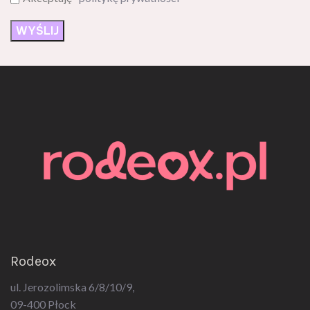
Rodeox
ul. Jerozolimska 6/8/10/9,
09-400 Płock