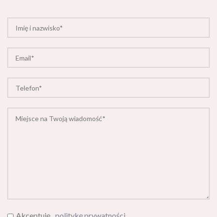
Akceptuję
politykę prywatności