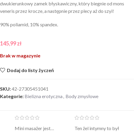
dwukierunkowy zamek błyskawiczny, który biegnie od mons
veneris przez krocze, a następnie przez plecy aż do szyi!
90% poliamid, 10% spandex.
145,99
zł
Brak w magazynie
Dodaj do listy życzeń
SKU:
42-27305451041
Kategorie:
Bielizna erotyczna
,
Body zmysłowe
Mini masażer jest…
Ten żel intymny to był
Po