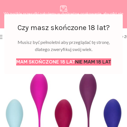
Wszystkie przesyłki pakujemy w dyskretne opakowanie, aby nikt nie
dowiedział się, co zamawiasz.
Czy masz skończone 18 lat?
0
MENU
0,00
Z
Musisz być pełnoletni aby przeglądać tę stronę,
dlatego zweryfikuj swój wiek.
MAM SKOŃCZONE 18 LAT
NIE MAM 18 LAT