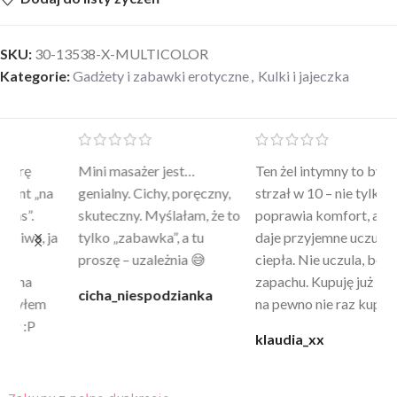
SKU:
30-13538-X-MULTICOLOR
Kategorie:
Gadżety i zabawki erotyczne
,
Kulki i jajeczka
Mini masażer jest…
Ten żel intymny to był
Po
a
genialny. Cichy, poręczny,
strzał w 10 – nie tylko
to
skuteczny. Myślałam, że to
poprawia komfort, ale też
wy
a
tylko „zabawka”, a tu
daje przyjemne uczucie
bu
proszę – uzależnia 😅
ciepła. Nie uczula, bez
po
zapachu. Kupuję już 3 raz i
cicha_niespodzianka
@k
na pewno nie raz kupie
klaudia_xx
Zakupy z pełną dyskrecją