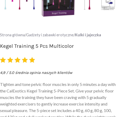
Strona główna
Gadżety i zabawki erotyczne
Kulki i jajeczka
Kegel Training 5 Pcs Multicolor
4,9 / 5.0 średnia opinia naszych klientów
Tighten and tone pelvic floor muscles in only 5 minutes a day with
the CalExotics Kegel Training 5-Piece Set. Give your pelvic floor
muscles the training they have been craving with 5 gradually
weighted exercisers to gently increase exercise intensity and
sexual pleasure. The 5-piece set includes a 40 g, 60 g, 80 g, 100,
and 120 g and a full workout routine. While the dual weights work