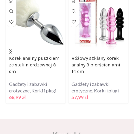
Korek analny puszkiem
Różowy szklany korek
ze stali nierdzewnej 8
analny 3 pierścieniami
cm
14 cm
Gadżety i zabawki
Gadżety i zabawki
erotyczne
,
Korki i plugi
erotyczne
,
Korki i plugi
68,99
zł
57,99
zł
Kontakt