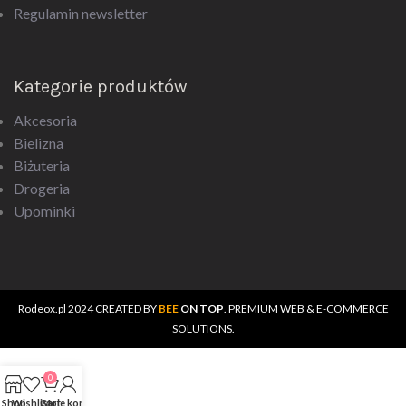
Regulamin newsletter
Kategorie produktów
Akcesoria
Bielizna
Biżuteria
Drogeria
Upominki
Rodeox.pl
2024 CREATED BY
BEE
ON TOP
. PREMIUM WEB & E-COMMERCE
SOLUTIONS.
0
Shop
Wishlist
Cart
Moje konto