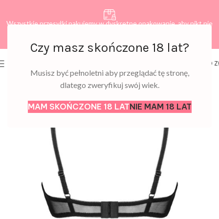
Wszystkie przesyłki pakujemy w dyskretne opakowanie, aby nikt nie
dowiedział się, co zamawiasz.
Czy masz skończone 18 lat?
0
MENU
0,00
Z
Musisz być pełnoletni aby przeglądać tę stronę,
dlatego zweryfikuj swój wiek.
MAM SKOŃCZONE 18 LAT
NIE MAM 18 LAT