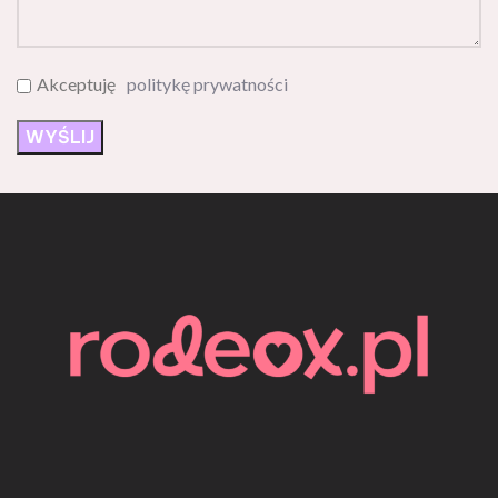
Akceptuję
politykę prywatności