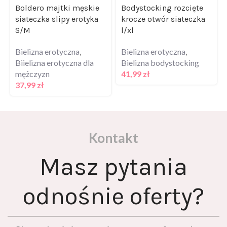
Boldero majtki męskie
Bodystocking rozcięte
siateczka slipy erotyka
krocze otwór siateczka
S/M
l/xl
Bielizna erotyczna
,
Bielizna erotyczna
,
Biielizna erotyczna dla
Bielizna bodystocking
mężczyzn
41,99
zł
37,99
zł
Kontakt
Masz pytania
odnośnie oferty?