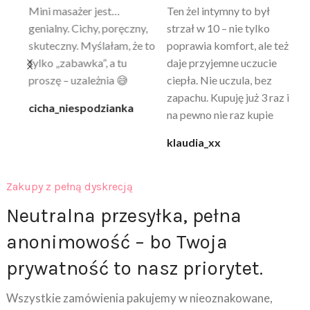
Mini masażer jest…
Ten żel intymny to był
Po
a
genialny. Cichy, poręczny,
strzał w 10 – nie tylko
to
skuteczny. Myślałam, że to
poprawia komfort, ale też
wy
a
tylko „zabawka”, a tu
daje przyjemne uczucie
bu
proszę – uzależnia 😅
ciepła. Nie uczula, bez
po
zapachu. Kupuję już 3 raz i
cicha_niespodzianka
@k
na pewno nie raz kupie
klaudia_xx
Zakupy z pełną dyskrecją
Neutralna przesyłka, pełna
anonimowość – bo Twoja
prywatność to nasz priorytet.
Wszystkie zamówienia pakujemy w nieoznakowane,