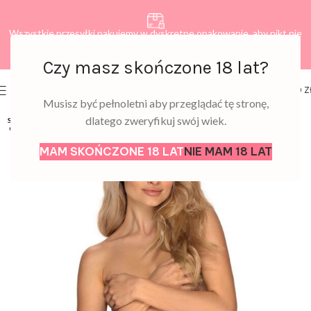
Wszystkie przesyłki pakujemy w dyskretne opakowanie, aby nikt nie
dowiedział się, co zamawiasz.
Czy masz skończone 18 lat?
0
MENU
0,00
Z
Musisz być pełnoletni aby przeglądać tę stronę,
dlatego zweryfikuj swój wiek.
SOLD
OUT
MAM SKOŃCZONE 18 LAT
NIE MAM 18 LAT