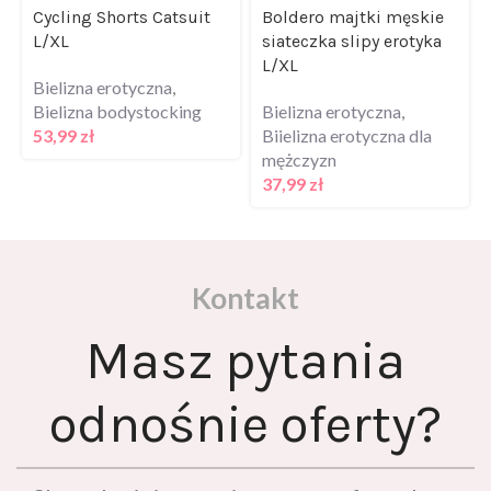
Cycling Shorts Catsuit
Boldero majtki męskie
L/XL
siateczka slipy erotyka
L/XL
Bielizna erotyczna
,
Bielizna bodystocking
Bielizna erotyczna
,
53,99
zł
Biielizna erotyczna dla
mężczyzn
37,99
zł
Kontakt
Masz pytania
odnośnie oferty?