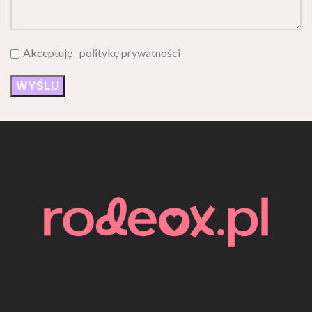
Akceptuję
politykę prywatności