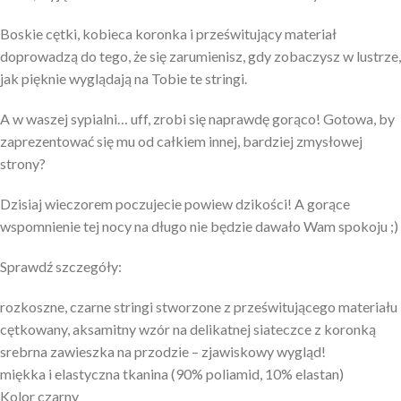
Boskie cętki, kobieca koronka i prześwitujący materiał
doprowadzą do tego, że się zarumienisz, gdy zobaczysz w lustrze,
jak pięknie wyglądają na Tobie te stringi.
A w waszej sypialni… uff, zrobi się naprawdę gorąco! Gotowa, by
zaprezentować się mu od całkiem innej, bardziej zmysłowej
strony?
Dzisiaj wieczorem poczujecie powiew dzikości! A gorące
wspomnienie tej nocy na długo nie będzie dawało Wam spokoju ;)
Sprawdź szczegóły:
rozkoszne, czarne stringi stworzone z prześwitującego materiału
cętkowany, aksamitny wzór na delikatnej siateczce z koronką
srebrna zawieszka na przodzie – zjawiskowy wygląd!
miękka i elastyczna tkanina (90% poliamid, 10% elastan)
Kolor czarny