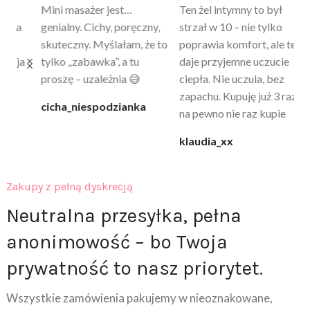
Mini masażer jest…
Ten żel intymny to był
Po
a
genialny. Cichy, poręczny,
strzał w 10 – nie tylko
to
skuteczny. Myślałam, że to
poprawia komfort, ale też
wy
a
tylko „zabawka”, a tu
daje przyjemne uczucie
bu
proszę – uzależnia 😅
ciepła. Nie uczula, bez
po
zapachu. Kupuję już 3 raz i
cicha_niespodzianka
@k
na pewno nie raz kupie
klaudia_xx
Zakupy z pełną dyskrecją
Neutralna przesyłka, pełna
anonimowość – bo Twoja
prywatność to nasz priorytet.
Wszystkie zamówienia pakujemy w nieoznakowane,