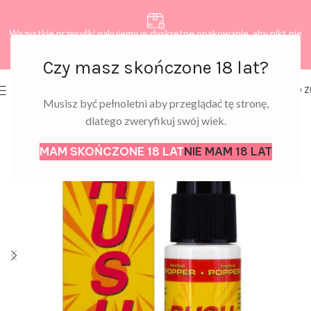
Wszystkie przesyłki pakujemy w dyskretne opakowanie, aby nikt nie
dowiedział się, co zamawiasz.
Czy masz skończone 18 lat?
0
MENU
0,00
Z
Musisz być pełnoletni aby przeglądać tę stronę,
dlatego zweryfikuj swój wiek.
MAM SKOŃCZONE 18 LAT
NIE MAM 18 LAT