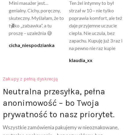
Mini masażer jest…
Ten żel intymny to był
Po
a
genialny. Cichy, poręczny,
strzał w 10 – nie tylko
to
skuteczny. Myślałam, że to
poprawia komfort, ale też
wy
a
tylko „zabawka”, a tu
daje przyjemne uczucie
bu
proszę – uzależnia 😅
ciepła. Nie uczula, bez
po
zapachu. Kupuję już 3 raz i
cicha_niespodzianka
@k
na pewno nie raz kupie
klaudia_xx
Zakupy z pełną dyskrecją
Neutralna przesyłka, pełna
anonimowość – bo Twoja
prywatność to nasz priorytet.
Wszystkie zamówienia pakujemy w nieoznakowane,