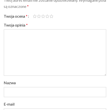
Twój adres email nie zostanie opublikowany.
Wymagane pola
są oznaczone
*
Twoja ocena
*
Twoja opinia
*
Nazwa
E-mail