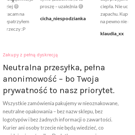
proszę – uzależnia 😅
ciepła. Nie uczula, bez
po
zapachu. Kupuję już 3 raz i
cicha_niespodzianka
@k
na pewno nie raz kupie
klaudia_xx
Zakupy z pełną dyskrecją
Neutralna przesyłka, pełna
anonimowość – bo Twoja
prywatność to nasz priorytet.
Wszystkie zamówienia pakujemy w nieoznakowane,
neutralne opakowania – bez nazw sklepu, bez
logotypów i bez żadnych informacji o zawartości.
Kurier ani osoby trzecie nie będą wiedzieć, co
znajduje się w środku. Dodatkowo na wyciągu