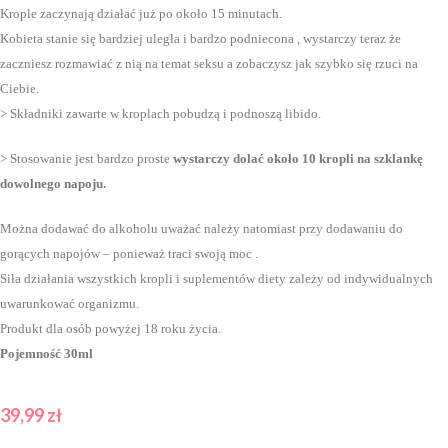
Krople zaczynają działać już po około 15 minutach.
Kobieta stanie się bardziej uległa i bardzo podniecona , wystarczy teraz że
zaczniesz rozmawiać z nią na temat seksu a zobaczysz jak szybko się rzuci na
Ciebie.
> Składniki zawarte w kroplach pobudzą i podnoszą libido.
> Stosowanie jest bardzo proste
wystarczy dolać około 10 kropli na szklankę
dowolnego napoju.
Można dodawać do alkoholu uważać należy natomiast przy dodawaniu do
gorących napojów – ponieważ traci swoją moc .
Siła działania wszystkich kropli i suplementów diety zależy od indywidualnych
uwarunkować organizmu.
Produkt dla osób powyżej 18 roku życia.
Pojemność 30ml
39,99
zł