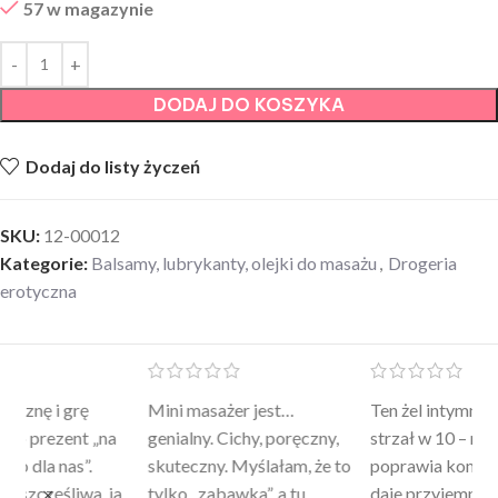
57 w magazynie
DODAJ DO KOSZYKA
Dodaj do listy życzeń
SKU:
12-00012
Kategorie:
Balsamy, lubrykanty, olejki do masażu
,
Drogeria
erotyczna
Mini masażer jest…
Ten żel intymny to był
Po
a
genialny. Cichy, poręczny,
strzał w 10 – nie tylko
to
skuteczny. Myślałam, że to
poprawia komfort, ale też
wy
a
tylko „zabawka”, a tu
daje przyjemne uczucie
bu