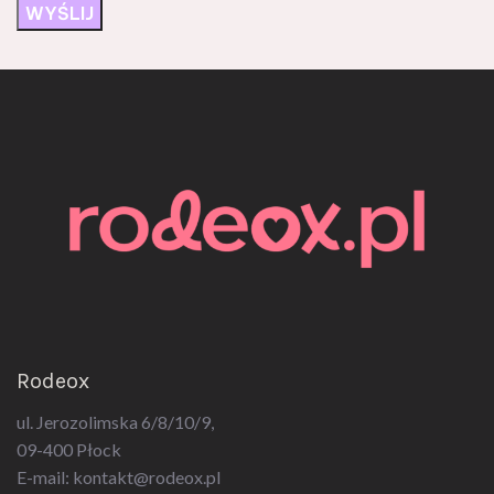
Rodeox
ul. Jerozolimska 6/8/10/9,
09-400 Płock
E-mail:
kontakt@rodeox.pl