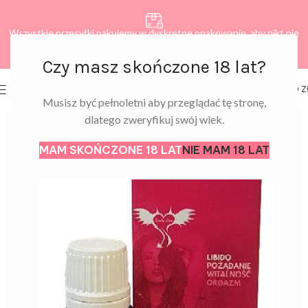
Wszystkie przesyłki pakujemy w dyskretne opakowanie, aby nikt nie
dowiedział się, co zamawiasz.
Czy masz skończone 18 lat?
0
MENU
0,00
Z
Musisz być pełnoletni aby przeglądać tę stronę,
dlatego zweryfikuj swój wiek.
MAM SKOŃCZONE 18 LAT
NIE MAM 18 LAT