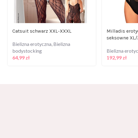
Catsuit schwarz XXL-XXXL
Milladis erot
seksowne XL/
Bielizna erotyczna
,
Bielizna
bodystocking
Bielizna eroty
64,99
zł
192,99
zł