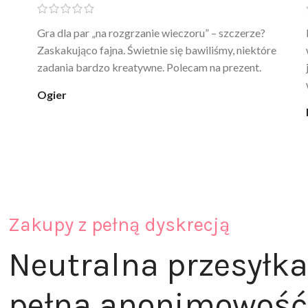
Ten żel intymny to był strzał w 10 – nie tylko
poprawia komfort, ale też daje przyjemne uczucie
ciepła. Nie uczula, bez zapachu. Kupuję już 3 raz i na
pewno nie raz kupie
klaudia_xx
Zakupy z pełną dyskrecją
Neutralna przesyłka
pełna anonimowość