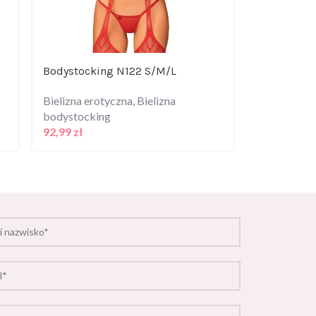
Bodystocking N122 S/M/L
Shelf Bra l
Bielizna erotyczna
,
Bielizna
Bielizna er
bodystocking
Zmysłowe
92,99
zł
107,99
zł