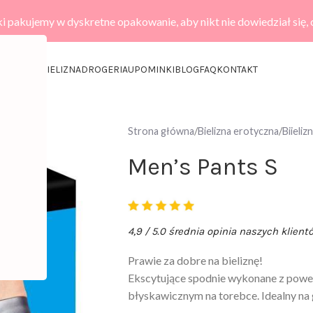
i pakujemy w dyskretne opakowanie, aby nikt nie dowiedział się,
KCESORIA
BIELIZNA
DROGERIA
UPOMINKI
BLOG
FAQ
KONTAKT
Strona główna
Bielizna erotyczna
Biieli
Men’s Pants S
4,9 / 5.0 średnia opinia naszych klient
Prawie za dobre na bieliznę!
Ekscytujące spodnie wykonane z powe
błyskawicznym na torebce. Idealny na