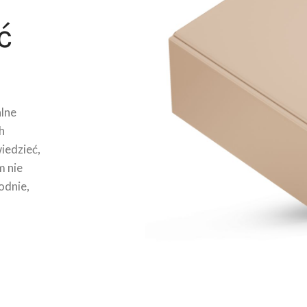
ć
lne
h
wiedzieć,
m nie
odnie,