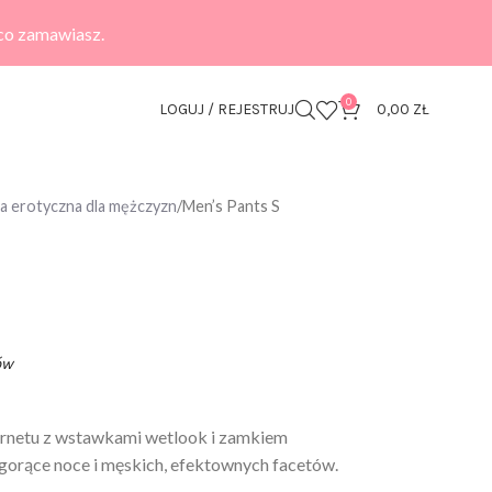
 co zamawiasz.
0
LOGUJ / REJESTRUJ
0,00
ZŁ
zna erotyczna dla mężczyzn
Men’s Pants S
ów
rnetu z wstawkami wetlook i zamkiem
 gorące noce i męskich, efektownych facetów.