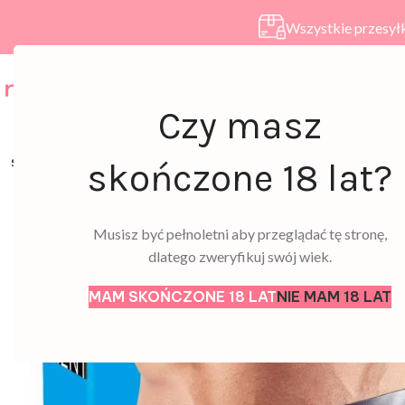
Wszystkie przesyłk
HOME
SKLEP
A
Czy masz
SOLD
skończone 18 lat?
OUT
Musisz być pełnoletni aby przeglądać tę stronę,
dlatego zweryfikuj swój wiek.
MAM SKOŃCZONE 18 LAT
NIE MAM 18 LAT