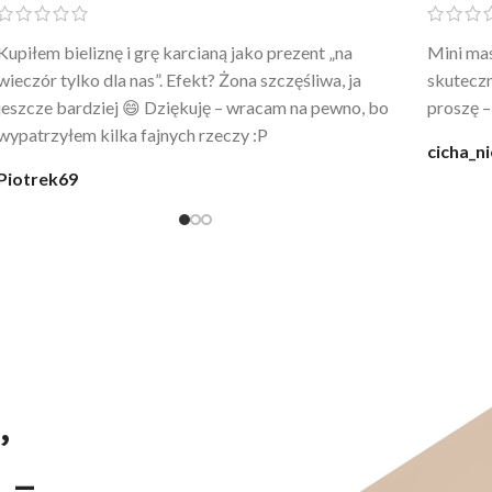
Po prostu WOW! Szlafrok to sztos – lekki, chłodny, a
Kupiłam 
wygląda jak z luksusowego butiku. Noszę
świetny 
codziennie po kąpieli z mężem.
śmiechu,
moment
@karolina_dream
Monia
,
 –