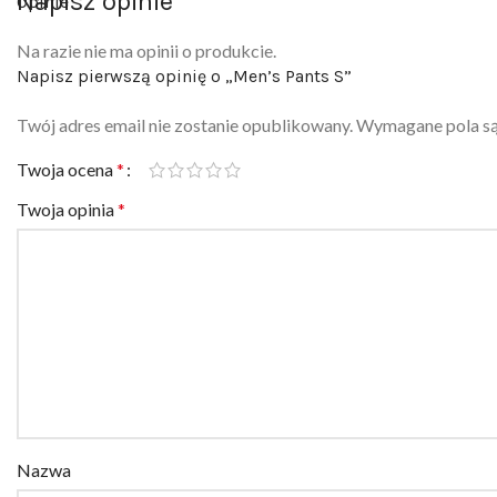
Napisz opinie
Opinie
Na razie nie ma opinii o produkcie.
Napisz pierwszą opinię o „Men’s Pants S”
Twój adres email nie zostanie opublikowany.
Wymagane pola s
Twoja ocena
*
Twoja opinia
*
Nazwa