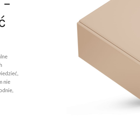
 –
ć
lne
h
wiedzieć,
m nie
odnie,