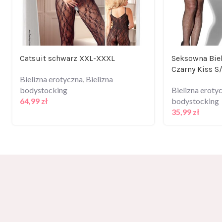
Catsuit schwarz XXL-XXXL
Seksowna Bie
Czarny Kiss S
Bielizna erotyczna
,
Bielizna
bodystocking
Bielizna eroty
64,99
zł
bodystocking
35,99
zł