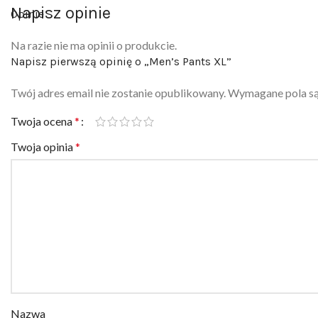
Napisz opinie
Opinie
Na razie nie ma opinii o produkcie.
Napisz pierwszą opinię o „Men’s Pants XL”
Twój adres email nie zostanie opublikowany.
Wymagane pola s
Twoja ocena
*
Twoja opinia
*
Nazwa