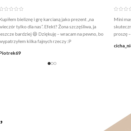
Po prostu WOW! Szlafrok to sztos – lekki, chłodny, a
Kupiłam 
wygląda jak z luksusowego butiku. Noszę
świetny 
codziennie po kąpieli z mężem.
śmiechu,
moment
@karolina_dream
Monia
,