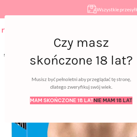
Wszystkie przesyłk
HOME
SKLEP
A
Czy masz
SOLD
skończone 18 lat?
OUT
Musisz być pełnoletni aby przeglądać tę stronę,
dlatego zweryfikuj swój wiek.
MAM SKOŃCZONE 18 LAT
NIE MAM 18 LAT