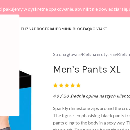
i pakujemy w dyskretne opakowanie, aby nikt nie dowiedział się,
KCESORIA
BIELIZNA
DROGERIA
UPOMINKI
BLOG
FAQ
KONTAKT
Strona główna
Bielizna erotyczna
Biieli
Men’s Pants XL
4,9 / 5.0 średnia opinia naszych klient
Sparkly rhinestone zips around the cro
The figure-emphasising black pants fr
pants cling to the body in a sexy way. T
the pouch. The zips can be unzipped so