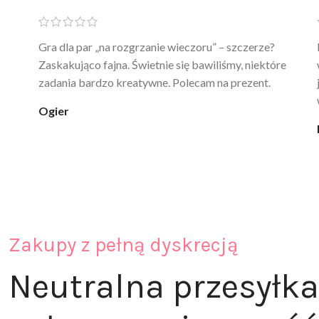
Ten żel intymny to był strzał w 10 – nie tylko
poprawia komfort, ale też daje przyjemne uczucie
ciepła. Nie uczula, bez zapachu. Kupuję już 3 raz i na
pewno nie raz kupie
klaudia_xx
Zakupy z pełną dyskrecją
Neutralna przesyłka