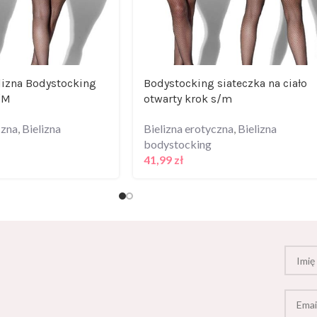
lizna Bodystocking
Bodystocking siateczka na ciało
/M
otwarty krok s/m
czna
,
Bielizna
Bielizna erotyczna
,
Bielizna
bodystocking
41,99
zł