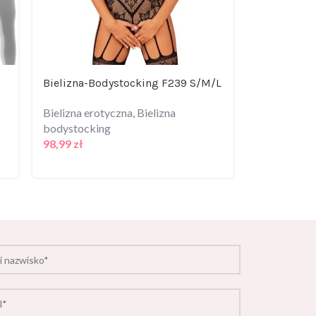
Bielizna-Bodystocking F239 S/M/L
Bielizna-Li
Bielizna erotyczna
,
Bielizna
Bielizna er
bodystocking
111,99
zł
98,99
zł