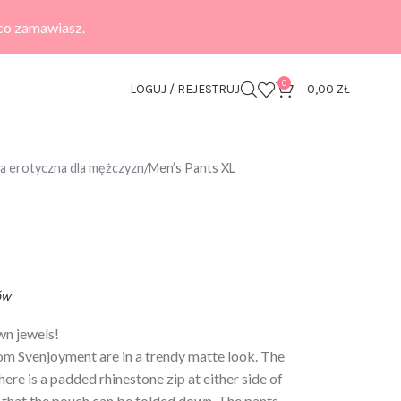
 co zamawiasz.
0
LOGUJ / REJESTRUJ
0,00
ZŁ
zna erotyczna dla mężczyzn
Men’s Pants XL
ów
wn jewels!
om Svenjoyment are in a trendy matte look. The
here is a padded rhinestone zip at either side of
 that the pouch can be folded down. The pants