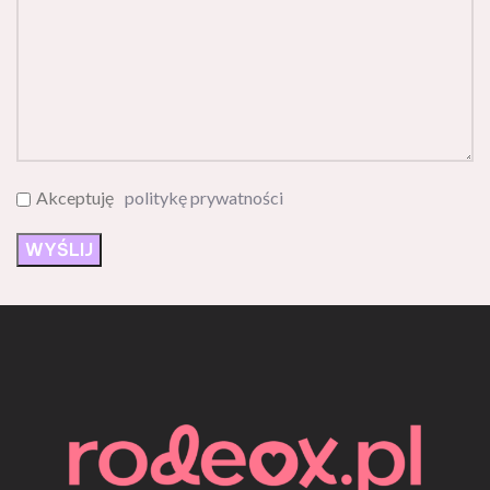
Akceptuję
politykę prywatności