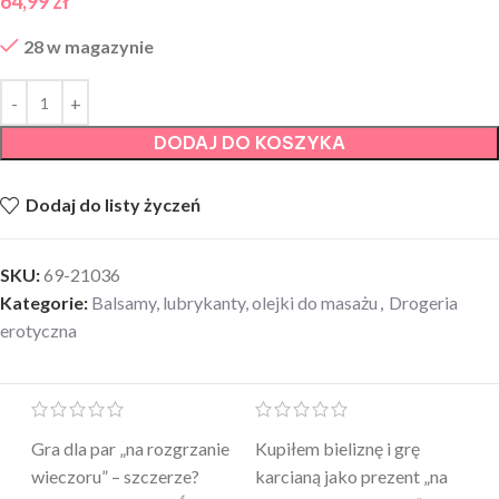
64,99
zł
28 w magazynie
DODAJ DO KOSZYKA
Dodaj do listy życzeń
SKU:
69-21036
Kategorie:
Balsamy, lubrykanty, olejki do masażu
,
Drogeria
erotyczna
Mini masażer jest…
Ten żel intymny to był
Po
a
genialny. Cichy, poręczny,
strzał w 10 – nie tylko
to