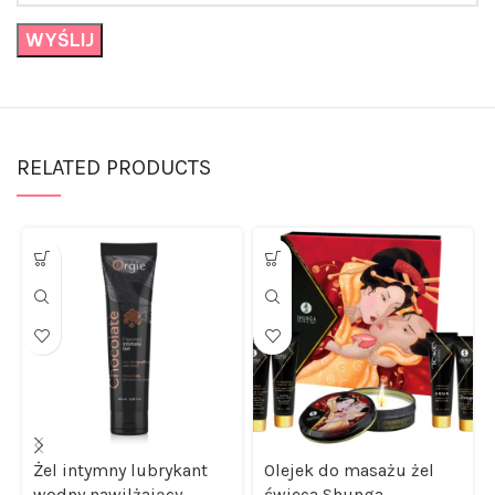
RELATED PRODUCTS
Żel intymny lubrykant
Olejek do masażu żel
wodny nawilżający
świeca Shunga
czekolada
truskawka/szamp