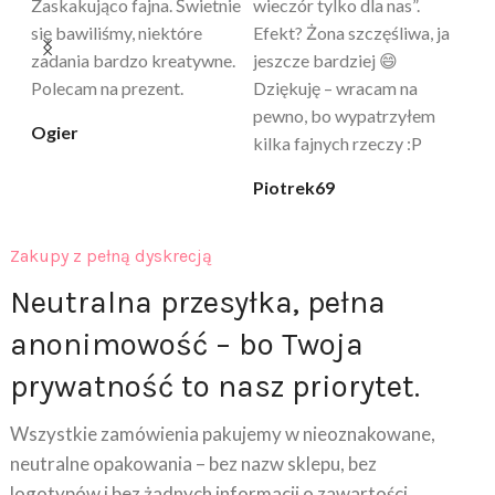
skuteczny. Myślałam, że to
poprawia komfort, ale też
wy
a
tylko „zabawka”, a tu
daje przyjemne uczucie
bu
proszę – uzależnia 😅
ciepła. Nie uczula, bez
po
zapachu. Kupuję już 3 raz i
cicha_niespodzianka
@k
na pewno nie raz kupie
klaudia_xx
Zakupy z pełną dyskrecją
Neutralna przesyłka, pełna
anonimowość – bo Twoja
prywatność to nasz priorytet.
Wszystkie zamówienia pakujemy w nieoznakowane,
neutralne opakowania – bez nazw sklepu, bez
logotypów i bez żadnych informacji o zawartości.