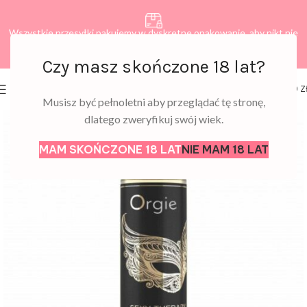
Wszystkie przesyłki pakujemy w dyskretne opakowanie, aby nikt nie
dowiedział się, co zamawiasz.
Czy masz skończone 18 lat?
0
MENU
0,00
Z
Musisz być pełnoletni aby przeglądać tę stronę,
dlatego zweryfikuj swój wiek.
MAM SKOŃCZONE 18 LAT
NIE MAM 18 LAT