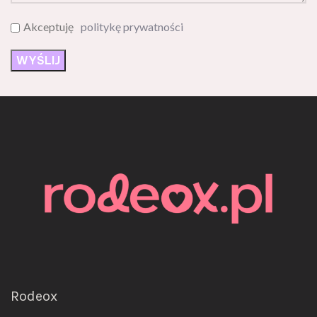
Akceptuję
politykę prywatności
Rodeox
ul. Jerozolimska 6/8/10/9,