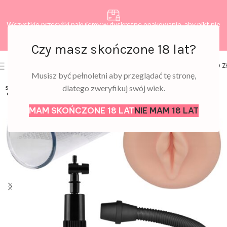
Wszystkie przesyłki pakujemy w dyskretne opakowanie, aby nikt nie
dowiedział się, co zamawiasz.
Czy masz skończone 18 lat?
0
MENU
0,00
Z
Musisz być pełnoletni aby przeglądać tę stronę,
dlatego zweryfikuj swój wiek.
SOLD
OUT
MAM SKOŃCZONE 18 LAT
NIE MAM 18 LAT