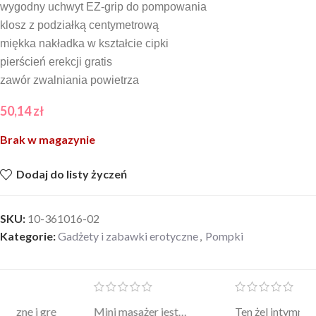
wygodny uchwyt EZ-grip do pompowania
klosz z podziałką centymetrową
miękka nakładka w kształcie cipki
pierścień erekcji gratis
zawór zwalniania powietrza
50,14
zł
Brak w magazynie
Dodaj do listy życzeń
SKU:
10-361016-02
Kategorie:
Gadżety i zabawki erotyczne
,
Pompki
Mini masażer jest…
Ten żel intymny to był
Po