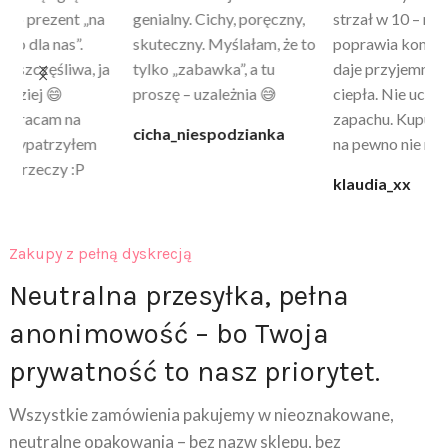
a
genialny. Cichy, poręczny,
strzał w 10 – nie tylko
to
skuteczny. Myślałam, że to
poprawia komfort, ale też
wy
a
tylko „zabawka”, a tu
daje przyjemne uczucie
bu
proszę – uzależnia 😅
ciepła. Nie uczula, bez
po
zapachu. Kupuję już 3 raz i
cicha_niespodzianka
@k
na pewno nie raz kupie
klaudia_xx
Zakupy z pełną dyskrecją
Neutralna przesyłka, pełna
anonimowość – bo Twoja
prywatność to nasz priorytet.
Wszystkie zamówienia pakujemy w nieoznakowane,
neutralne opakowania – bez nazw sklepu, bez