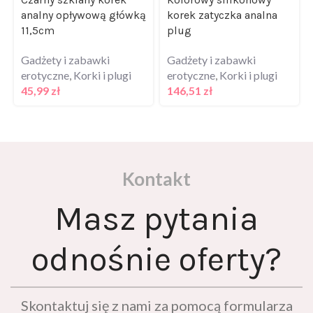
analny opływową główką
korek zatyczka analna
11,5cm
plug
Gadżety i zabawki
Gadżety i zabawki
erotyczne
,
Korki i plugi
erotyczne
,
Korki i plugi
45,99
zł
146,51
zł
Kontakt
Masz pytania
odnośnie oferty?
Skontaktuj się z nami za pomocą formularza