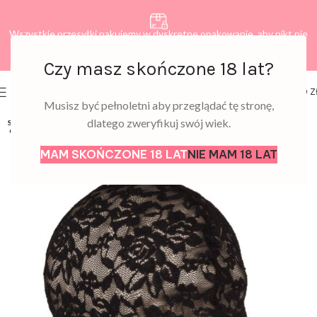
Wszystkie przesyłki pakujemy w dyskretne opakowanie, aby nikt nie
dowiedział się, co zamawiasz.
Czy masz skończone 18 lat?
0
MENU
0,00
Z
Musisz być pełnoletni aby przeglądać tę stronę,
dlatego zweryfikuj swój wiek.
SOLD
OUT
MAM SKOŃCZONE 18 LAT
NIE MAM 18 LAT