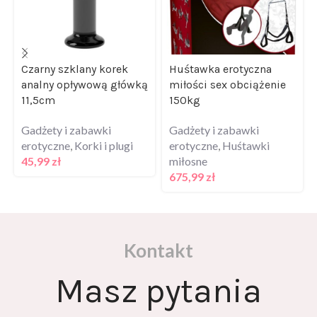
Czarny szklany korek
Huśtawka erotyczna
analny opływową główką
miłości sex obciążenie
11,5cm
150kg
Gadżety i zabawki
Gadżety i zabawki
erotyczne
,
Korki i plugi
erotyczne
,
Huśtawki
45,99
zł
miłosne
675,99
zł
Kontakt
Masz pytania
odnośnie oferty?