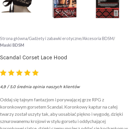
Strona główna
Gadżety i zabawki erotyczne
Akcesoria BDSM
Maski BDSM
Scandal Corset Lace Hood
4,9 / 5.0 średnia opinia naszych klientów
Oddaj się tajnym fantazjom i porywającej grze RPG z
koronkowym gorsetem Scandal. Koronkowy kaptur na całej
twarzy został uszyty tak, aby uosabiać piękno i wygodę, dzięki
sznurowanemu krojowi w stylu gorsetu i oddychającej
koronkowej siatce, dzięki czemu możesz oddać się kochankom w