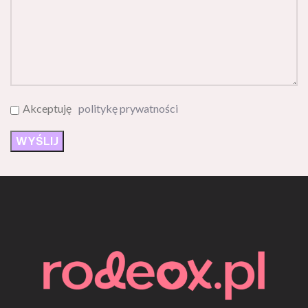
Akceptuję
politykę prywatności