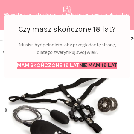
Wszystkie przesyłki pakujemy w dyskretne opakowanie, aby nikt nie
dowiedział się, co zamawiasz.
Czy masz skończone 18 lat?
0
MENU
0,00
Z
Musisz być pełnoletni aby przeglądać tę stronę,
dlatego zweryfikuj swój wiek.
SOLD
OUT
MAM SKOŃCZONE 18 LAT
NIE MAM 18 LAT