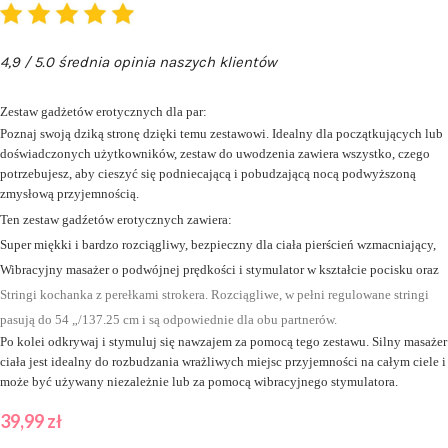
4,9 / 5.0 średnia opinia naszych klientów
Zestaw gadżetów erotycznych dla par:
Poznaj swoją dziką stronę dzięki temu zestawowi. Idealny dla początkujących lub
doświadczonych użytkowników, zestaw do uwodzenia zawiera wszystko, czego
potrzebujesz, aby cieszyć się podniecającą i pobudzającą nocą podwyższoną
zmysłową przyjemnością.
Ten zestaw gadźetów erotycznych zawiera:
Super miękki i bardzo rozciągliwy, bezpieczny dla ciała pierścień wzmacniający,
Wibracyjny masażer o podwójnej prędkości i stymulator w kształcie pocisku oraz
Stringi kochanka z perełkami strokera. Rozciągliwe, w pełni regulowane stringi
pasują do 54 „/137.25 cm i są odpowiednie dla obu partnerów.
Po kolei odkrywaj i stymuluj się nawzajem za pomocą tego zestawu. Silny masażer
ciała jest idealny do rozbudzania wrażliwych miejsc przyjemności na całym ciele i
może być używany niezależnie lub za pomocą wibracyjnego stymulatora.
39,99
zł