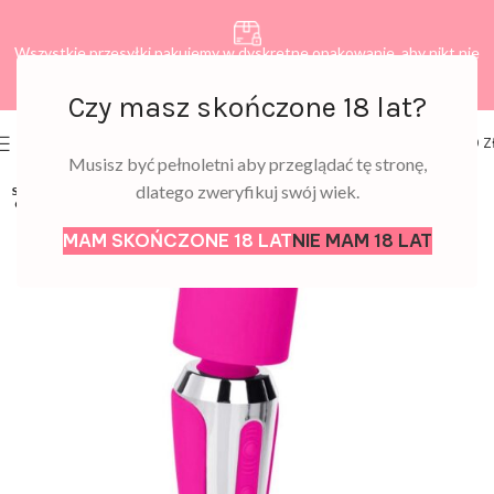
Wszystkie przesyłki pakujemy w dyskretne opakowanie, aby nikt nie
dowiedział się, co zamawiasz.
Czy masz skończone 18 lat?
0
MENU
0,00
Z
Musisz być pełnoletni aby przeglądać tę stronę,
dlatego zweryfikuj swój wiek.
SOLD
OUT
MAM SKOŃCZONE 18 LAT
NIE MAM 18 LAT