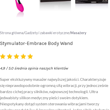
Strona główna
Gadżety i zabawki erotyczne
Masażery
Stymulator-Embrace Body Wand
4,9 / 5.0 średnia opinia naszych klientów
Super ekskluzywny masażer najwyższej jakości. Charakteryzuje
się nieprawdopodobnie ogromną siłą wibracji, przy jednocześnie
bardzo cichej pracy silników, najnowszej technologii. Ultra
jedwabisty silikon medyczny pieści swoim dotykiem.
Niespotykany dotąd system sterowania wibracjami tworzy
unikalny produkt 2 w 1 (masażer wibrator). Jeden silnik obsługuje