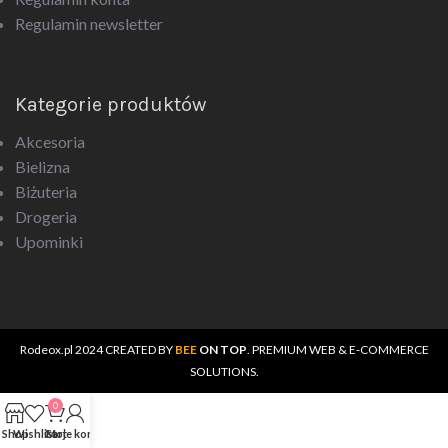
Kategorie produktów
Akcesoria
Bielizna
Biżuteria
Drogeria
Upominki
Rodeox.pl
2024 CREATED BY
BEE
ON TOP
. PREMIUM WEB & E-COMMERCE
SOLUTIONS.
0
Shop
Wishlist
Cart
Moje konto