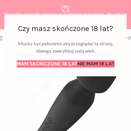
Wszystkie przesyłki pakujemy w dyskretne opakowanie, aby nikt nie
dowiedział się, co zamawiasz.
Czy masz skończone 18 lat?
0
MENU
0,00
Z
Musisz być pełnoletni aby przeglądać tę stronę,
dlatego zweryfikuj swój wiek.
MAM SKOŃCZONE 18 LAT
NIE MAM 18 LAT