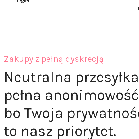
klaudia_xx
Zakupy z pełną dyskrecją
Neutralna przesyłka
pełna anonimowość
bo Twoja prywatnoś
to nasz priorytet.