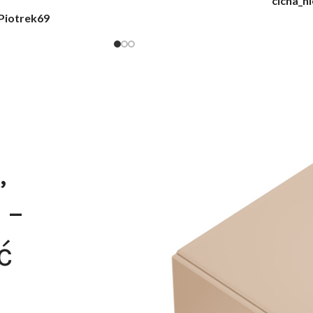
@karolina_dream
Monia
,
 –
ć