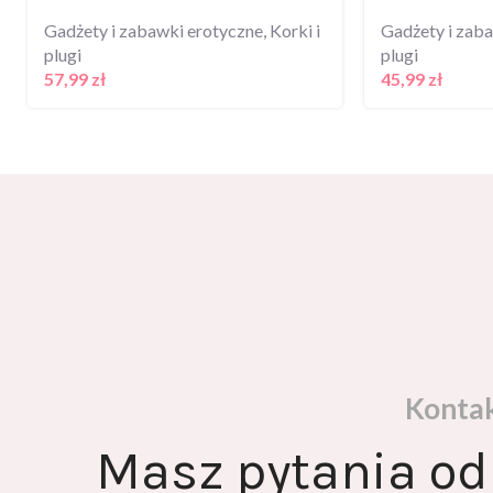
Gadżety i zabawki erotyczne
,
Korki i
Gadżety i zab
plugi
plugi
57,99
zł
45,99
zł
Konta
Masz pytania od