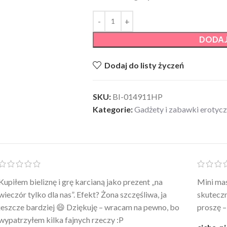
DODAJ
Dodaj do listy życzeń
SKU:
BI-014911HP
Kategorie:
Gadżety i zabawki erotyc
Po prostu WOW! Szlafrok to sztos – lekki, chłodny, a
Kupiłam 
wygląda jak z luksusowego butiku. Noszę
świetny 
codziennie po kąpieli z mężem.
śmiechu,
moment