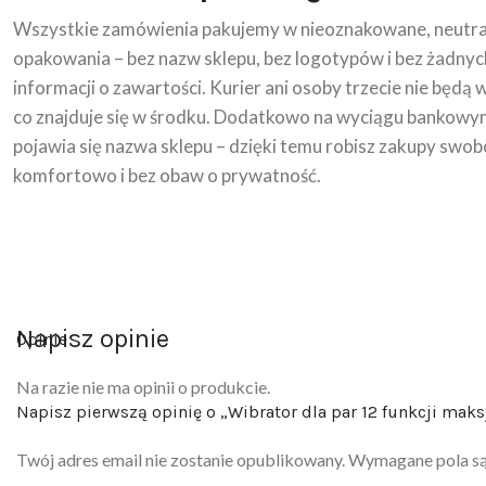
Wszystkie zamówienia pakujemy w nieoznakowane, neutra
opakowania – bez nazw sklepu, bez logotypów i bez żadnyc
informacji o zawartości. Kurier ani osoby trzecie nie będą 
co znajduje się w środku. Dodatkowo na wyciągu bankowy
pojawia się nazwa sklepu – dzięki temu robisz zakupy swob
komfortowo i bez obaw o prywatność.
Napisz opinie
Opinie
Na razie nie ma opinii o produkcie.
Napisz pierwszą opinię o „Wibrator dla par 12 funkcji ma
Twój adres email nie zostanie opublikowany.
Wymagane pola s