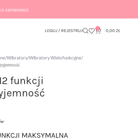
 co zamawiasz.
0
LOGUJ / REJESTRUJ
0,00
ZŁ
zne
Wibratory
Wibratory Wielofunkcyjne
rzyjemność
12 funkcji
yjemność
ów
FUNKCJI MAKSYMALNA