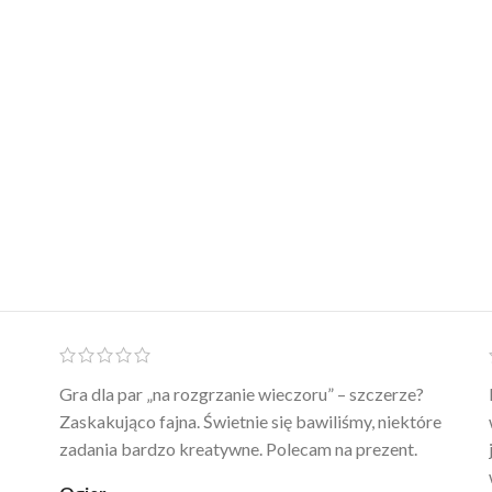
Ten żel intymny to był strzał w 10 – nie tylko
poprawia komfort, ale też daje przyjemne uczucie
ciepła. Nie uczula, bez zapachu. Kupuję już 3 raz i na
pewno nie raz kupie