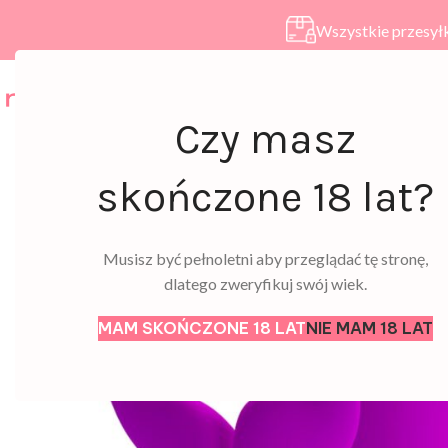
Wszystkie przesyłk
HOME
SKLEP
A
Czy masz
skończone 18 lat?
Musisz być pełnoletni aby przeglądać tę stronę,
dlatego zweryfikuj swój wiek.
MAM SKOŃCZONE 18 LAT
NIE MAM 18 LAT