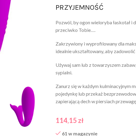
PRZYJEMNOŚĆ
Pozwól, by ogon wieloryba łaskotał i d
przeciwko Tobie….
Zakrzywiony i wyprofilowany dla maksy
idealnie ukształtowany, aby zadowolić
Używaj sam lub z towarzyszem zabaw,
sypialni.
Zanurz się w każdym kulminacyjnym m
pojedynkę lub przekaż bezprzewodowy
zapierającą dech w piersiach przewag
114,15
zł
61 w magazynie