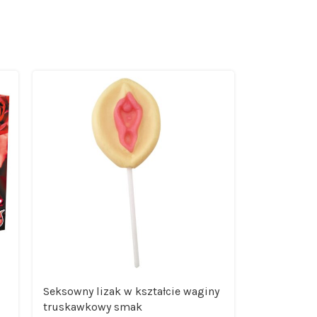
Seksowny lizak w kształcie waginy
Ekspander 
truskawkowy smak
powiększan