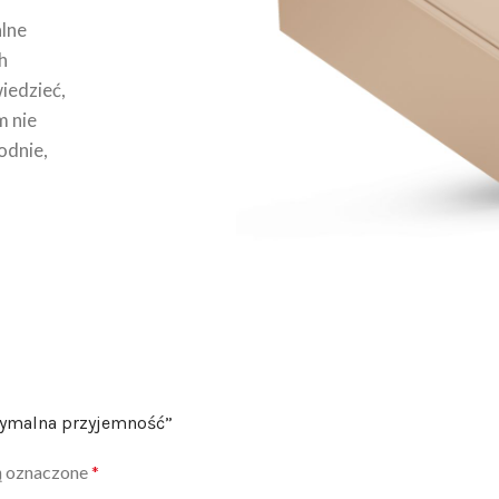
lne
h
wiedzieć,
m nie
odnie,
ksymalna przyjemność”
ą oznaczone
*