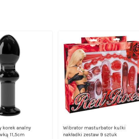
y korek analny
Wibrator masturbator kulki
wką 11,5cm
nakładki zestaw 9 sztuk