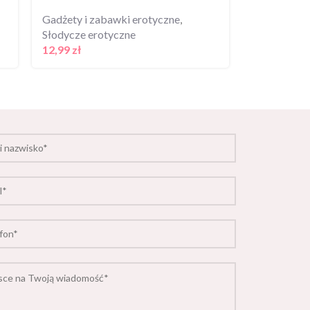
Gadżety i zabawki erotyczne
,
Gadżety i z
Słodycze erotyczne
Ekspandery
12,99
zł
89,99
zł