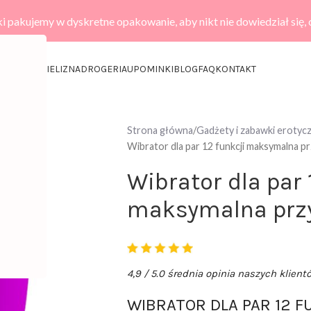
i pakujemy w dyskretne opakowanie, aby nikt nie dowiedział się,
KCESORIA
BIELIZNA
DROGERIA
UPOMINKI
BLOG
FAQ
KONTAKT
Strona główna
Gadżety i zabawki erotyc
Wibrator dla par 12 funkcji maksymalna p
Wibrator dla par 
maksymalna prz
4,9 / 5.0 średnia opinia naszych klient
WIBRATOR DLA PAR 12 