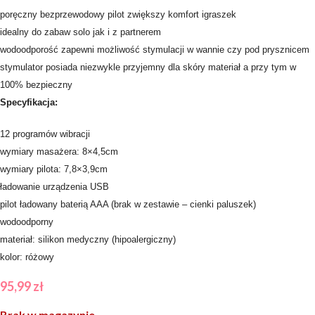
poręczny bezprzewodowy pilot zwiększy komfort igraszek
idealny do zabaw solo jak i z partnerem
wodoodporość zapewni możliwość stymulacji w wannie czy pod prysznicem
stymulator posiada niezwykle przyjemny dla skóry materiał a przy tym w
100% bezpieczny
Specyfikacja:
12 programów wibracji
wymiary masażera: 8×4,5cm
wymiary pilota: 7,8×3,9cm
ładowanie urządzenia USB
pilot ładowany baterią AAA (brak w zestawie – cienki paluszek)
wodoodporny
materiał: silikon medyczny (hipoalergiczny)
kolor: różowy
95,99
zł
Brak w magazynie