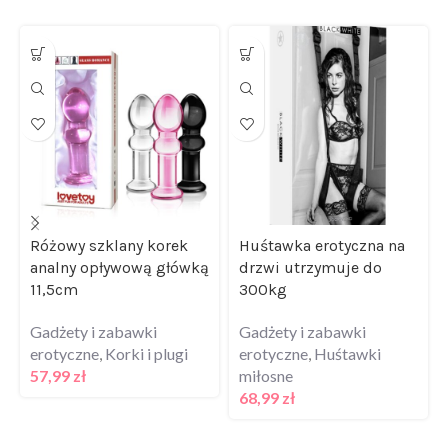
Różowy szklany korek
Huśtawka erotyczna na
analny opływową główką
drzwi utrzymuje do
11,5cm
300kg
Gadżety i zabawki
Gadżety i zabawki
erotyczne
,
Korki i plugi
erotyczne
,
Huśtawki
57,99
zł
miłosne
68,99
zł