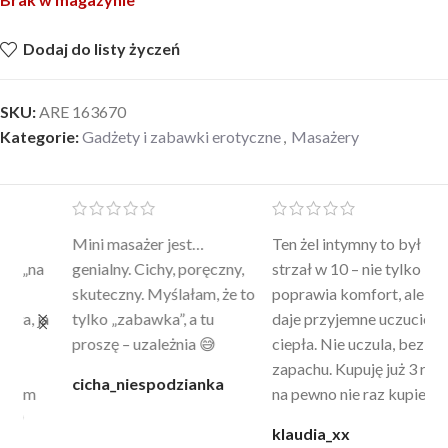
Dodaj do listy życzeń
SKU:
ARE 163670
Kategorie:
Gadżety i zabawki erotyczne
,
Masażery
Mini masażer jest…
Ten żel intymny to był
Po
a
genialny. Cichy, poręczny,
strzał w 10 – nie tylko
to
skuteczny. Myślałam, że to
poprawia komfort, ale też
wy
a
tylko „zabawka”, a tu
daje przyjemne uczucie
bu
proszę – uzależnia 😅
ciepła. Nie uczula, bez
po
zapachu. Kupuję już 3 raz i
cicha_niespodzianka
@k
na pewno nie raz kupie
klaudia_xx