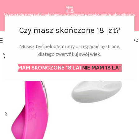
Wszystkie przesyłki pakujemy w dyskretne opakowanie, aby nikt nie
dowiedział się, co zamawiasz.
Czy masz skończone 18 lat?
0
MENU
0,00
Z
Musisz być pełnoletni aby przeglądać tę stronę,
dlatego zweryfikuj swój wiek.
SOLD
OUT
MAM SKOŃCZONE 18 LAT
NIE MAM 18 LAT