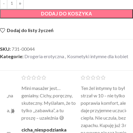
DODAJ DO KOSZYKA
Dodaj do listy życzeń
SKU:
731-00044
Kategorie:
Drogeria erotyczna
,
Kosmetyki intymne dla kobiet
Mini masażer jest…
Ten żel intymny to był
Po
a
genialny. Cichy, poręczny,
strzał w 10 – nie tylko
to
skuteczny. Myślałam, że to
poprawia komfort, ale też
wy
a
tylko „zabawka”, a tu
daje przyjemne uczucie
bu
proszę – uzależnia 😅
ciepła. Nie uczula, bez
po
zapachu. Kupuję już 3 raz i
cicha_niespodzianka
@k
na pewno nie raz kupie