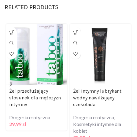
RELATED PRODUCTS
Żel przedłużający
Żel intymny lubrykant
stosunek dla mężczyzn
wodny nawilżający
intymny
czekolada
Drogeria erotyczna
Drogeria erotyczna
,
29,99
zł
Kosmetyki intymne dla
kobiet
25,99
zł