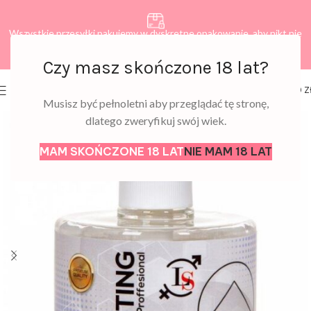
Wszystkie przesyłki pakujemy w dyskretne opakowanie, aby nikt nie
dowiedział się, co zamawiasz.
Czy masz skończone 18 lat?
0
MENU
0,00
Z
Musisz być pełnoletni aby przeglądać tę stronę,
dlatego zweryfikuj swój wiek.
MAM SKOŃCZONE 18 LAT
NIE MAM 18 LAT