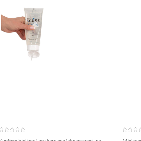
Po prostu WOW! Szlafrok to sztos – lekki, chłodny, a
Kupiłam 