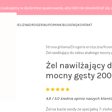
i pakujemy w dyskretne opakowanie, aby nikt nie dowiedział się,
KCESORIA
BIELIZNA
DROGERIA
UPOMINKI
BLOG
FAQ
KONTAKT
Strona główna
Drogeria erotyczna
Kosme
Żel nawilżający do seksu analnego mocny
Żel nawilżający 
mocny gęsty 20
4,9 / 5.0 średnia opinia naszych klient
Żel na bazie wody ze specjalną 7-zioło