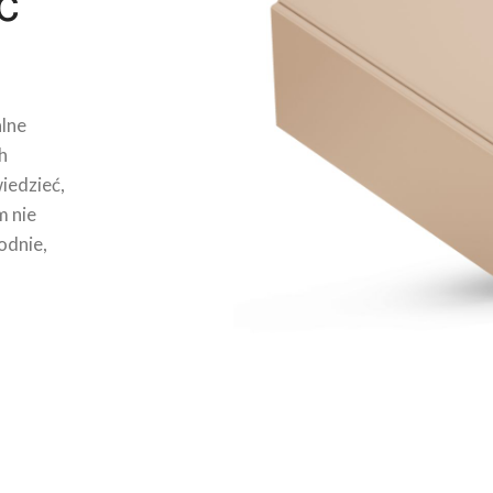
ć
lne
h
wiedzieć,
m nie
odnie,