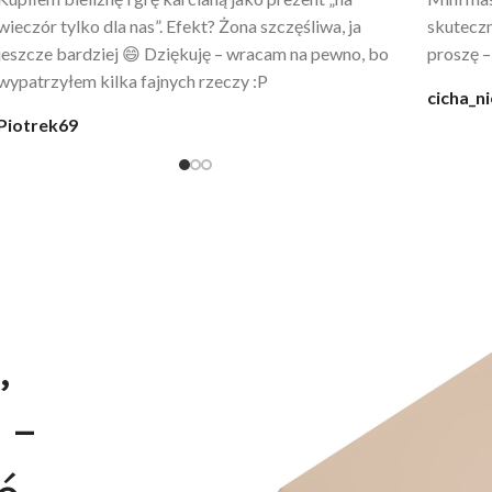
wygląda jak z luksusowego butiku. Noszę
świetny 
codziennie po kąpieli z mężem.
śmiechu,
moment
@karolina_dream
Monia
,
 –