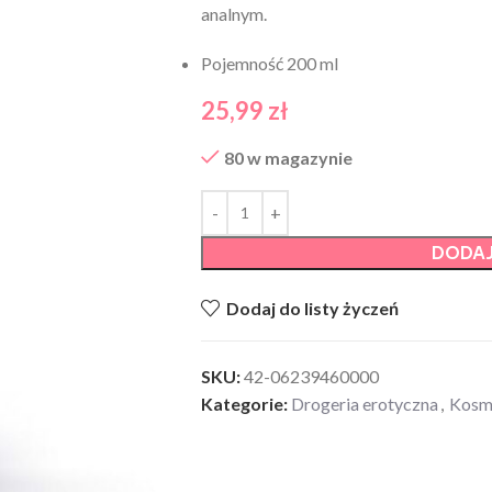
analnym.
Pojemność 200 ml
25,99
zł
80 w magazynie
DODAJ
Dodaj do listy życzeń
SKU:
42-06239460000
Kategorie:
Drogeria erotyczna
,
Kosme