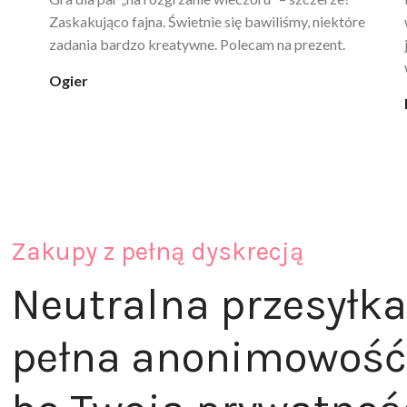
poprawia komfort, ale też daje przyjemne uczucie
ciepła. Nie uczula, bez zapachu. Kupuję już 3 raz i na
pewno nie raz kupie
klaudia_xx
Zakupy z pełną dyskrecją
Neutralna przesyłka
pełna anonimowość