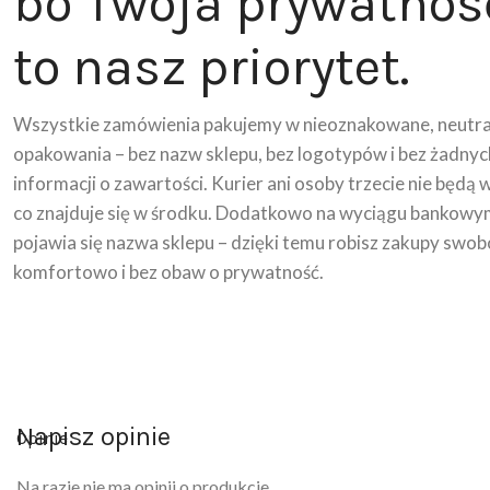
bo Twoja prywatnoś
to nasz priorytet.
Wszystkie zamówienia pakujemy w nieoznakowane, neutra
opakowania – bez nazw sklepu, bez logotypów i bez żadnyc
informacji o zawartości. Kurier ani osoby trzecie nie będą 
co znajduje się w środku. Dodatkowo na wyciągu bankowy
pojawia się nazwa sklepu – dzięki temu robisz zakupy swob
komfortowo i bez obaw o prywatność.
Napisz opinie
Opinie
Na razie nie ma opinii o produkcie.