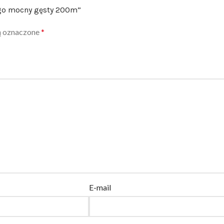
ego mocny gęsty 200m”
ą oznaczone
*
E-mail