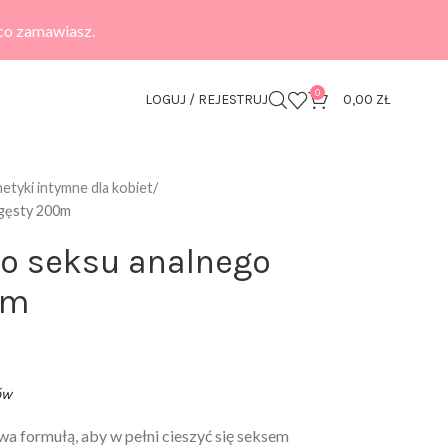
 co zamawiasz.
0
LOGUJ / REJESTRUJ
0,00
ZŁ
tyki intymne dla kobiet
 gęsty 200m
do seksu analnego
0m
ów
wa formułą, aby w pełni cieszyć się seksem