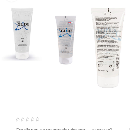
Ten żel intymny to był strzał w 10 – nie tylko