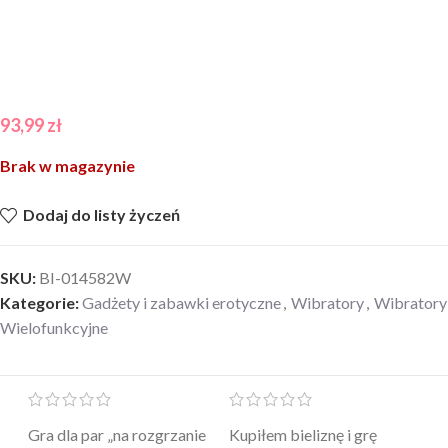
93,99
zł
Brak w magazynie
Dodaj do listy życzeń
SKU:
BI-014582W
Kategorie:
Gadżety i zabawki erotyczne
,
Wibratory
,
Wibratory
Wielofunkcyjne
Mini masażer jest…
Ten żel intymny to był
Po