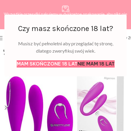
Wszystkie przesyłki pakujemy w dyskretne opakowanie, aby nikt nie
dowiedział się, co zamawiasz.
Czy masz skończone 18 lat?
0
MENU
0,00
Z
Musisz być pełnoletni aby przeglądać tę stronę,
dlatego zweryfikuj swój wiek.
SOLD
OUT
MAM SKOŃCZONE 18 LAT
NIE MAM 18 LAT